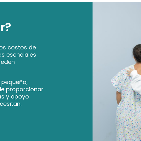
r?
los costos de
s esenciales
ueden
o pequeña,
de proporcionar
as y apoyo
cesitan.