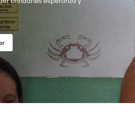
der brindarles esperanza y
or