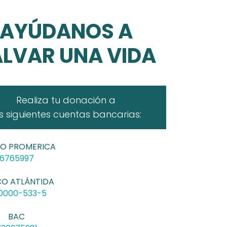
AYÚDANOS A
LVAR UNA VIDA
Realiza tu donación a
s siguientes cuentas bancarias:
O PROMERICA
6765997
O ATLÁNTIDA
10000-533-5
BAC