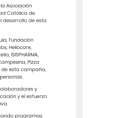
la Asociación
ad Católica de
 desarrollo de esta
ula, Fundación
bs, Heliocare,
lla, ISISPHARMA,
 Campesina, Pizza
ce de esta campaña,
 personas.
 colaboradores y
cación y el esfuerzo
iva.
ulsando programas